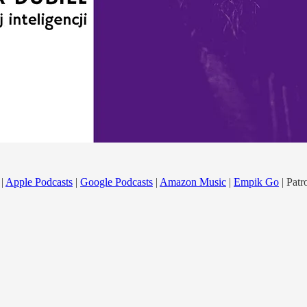
|
Apple Podcasts
|
Google Podcasts
|
Amazon Music
|
Empik Go
| Patr