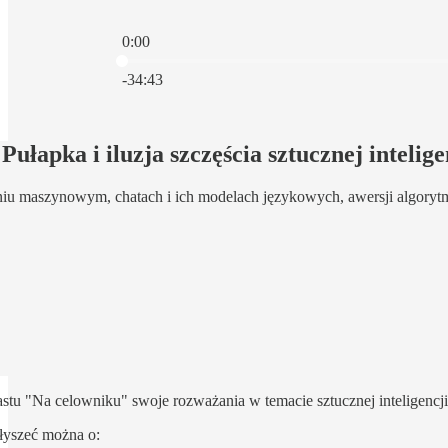
0:00
Aktualny czas: 0:00 / Łączny czas: -34:43
-34:43
Pułapka i iluzja szczęścia sztucznej intelige
zeniu maszynowym, chatach i ich modelach językowych, awersji algorytm
u "Na celowniku" swoje rozważania w temacie sztucznej inteligencj
yszeć można o: