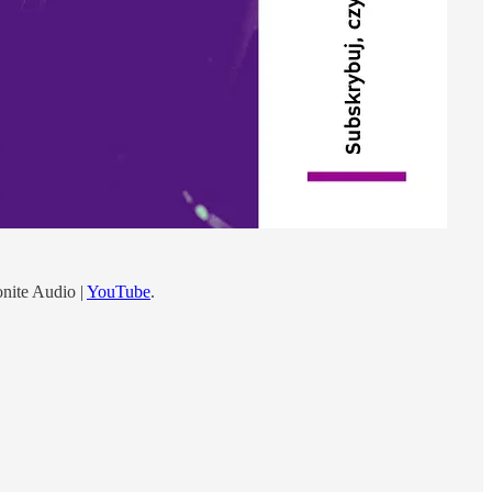
onite Audio |
YouTube
.