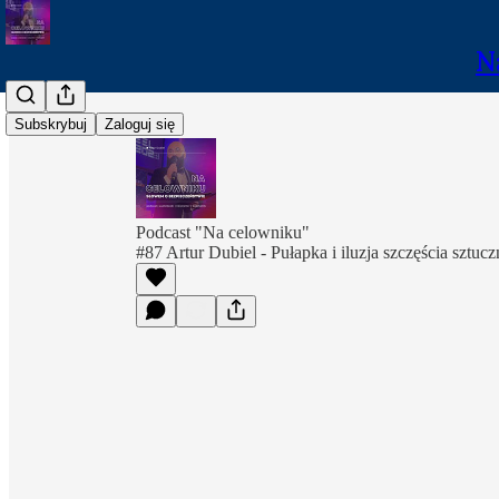
N
Subskrybuj
Zaloguj się
Podcast "Na celowniku"
#87 Artur Dubiel - Pułapka i iluzja szczęścia sztuczn