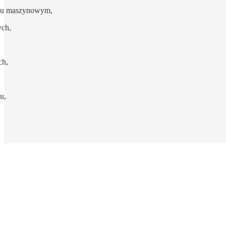
zeniu maszynowym,
ych,
ch,
u,