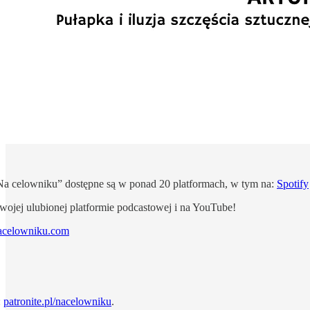
Na celowniku” dostępne są w ponad 20 platformach, w tym na:
Spotify
wojej ulubionej platformie podcastowej i na YouTube!
acelowniku.com
:
patronite.pl/nacelowniku
.