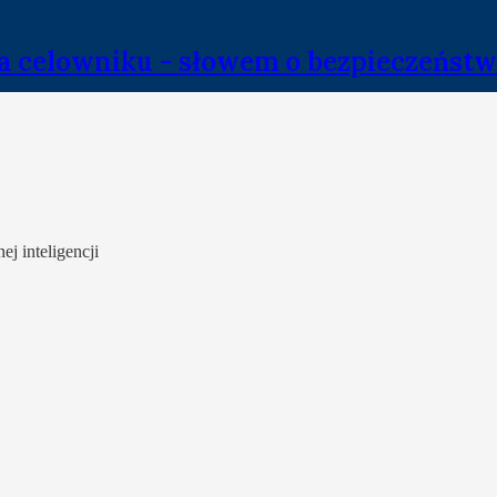
a celowniku - słowem o bezpieczeństw
ej inteligencji