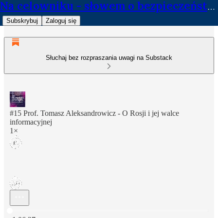
Na celowniku - słowem o bezpieczeństwie
Subskrybuj
Zaloguj się
Słuchaj bez rozpraszania uwagi na Substack
#15 Prof. Tomasz Aleksandrowicz - O Rosji i jej walce
informacyjnej
1×
Aktualny czas: 0:00 / Łączny czas: -1:06:27