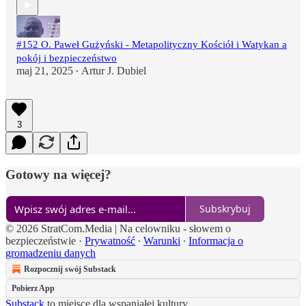
#152 O. Paweł Gużyński - Metapolityczny Kościół i Watykan a
pokój i bezpieczeństwo
maj 21, 2025
Artur J. Dubiel
•
3
Gotowy na więcej?
Subskrybuj
© 2026 StratCom.Media | Na celowniku - słowem o
bezpieczeństwie
·
Prywatność
∙
Warunki
∙
Informacja o
gromadzeniu danych
Rozpocznij swój Substack
Pobierz App
Substack
to miejsce dla wspaniałej kultury