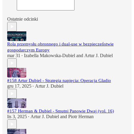
Ostatnie odcinki
Rola przemysłu obronnego i dual-use w bezpieczeństwie
gospodarczym Europy
mar 31
Izabella Makowska-Dubiel
and
Artur J. Dubiel
•
#158 Artur Dubiel - Strategia napięcia: Operacja Gladio
gru 17, 2025
Artur J. Dubiel
•
#157 Herman & Dubiel - Smutni Panowie Dwaj (vol. 16)
lis 3, 2025
Artur J. Dubiel
and
Piotr Herman
•