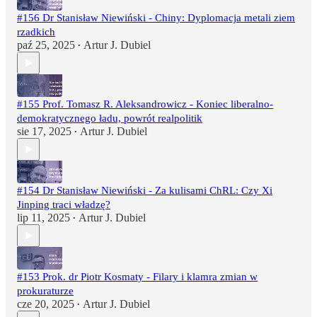
#156 Dr Stanisław Niewiński - Chiny: Dyplomacja metali ziem
rzadkich
paź 25, 2025
Artur J. Dubiel
•
#155 Prof. Tomasz R. Aleksandrowicz - Koniec liberalno-
demokratycznego ładu, powrót realpolitik
sie 17, 2025
Artur J. Dubiel
•
#154 Dr Stanisław Niewiński - Za kulisami ChRL: Czy Xi
Jinping traci władzę?
lip 11, 2025
Artur J. Dubiel
•
#153 Prok. dr Piotr Kosmaty - Filary i klamra zmian w
prokuraturze
cze 20, 2025
Artur J. Dubiel
•