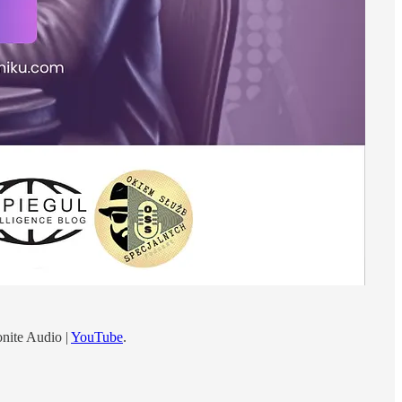
onite Audio |
YouTube
.