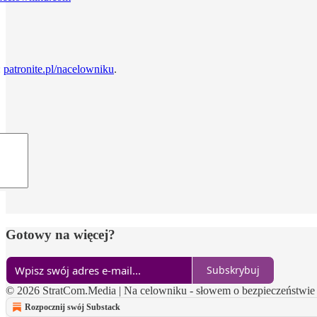
:
patronite.pl/nacelowniku
.
Gotowy na więcej?
Subskrybuj
© 2026 StratCom.Media | Na celowniku - słowem o bezpieczeństwie
Rozpocznij swój Substack