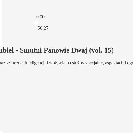
0:00
Aktualny czas: 0:00 / Łączny czas: -50:27
-50:27
iel - Smutni Panowie Dwaj (vol. 15)
 sztucznej inteligencji i wpływie na służby specjalne, aspektach i ogr