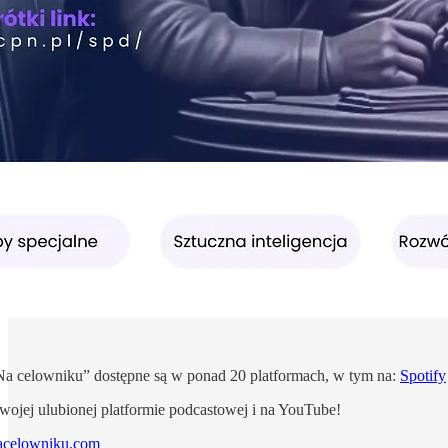
Na celowniku” dostępne są w ponad 20 platformach, w tym na:
Spotify
wojej ulubionej platformie podcastowej i na YouTube!
acelowniku.com