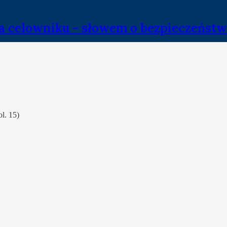
a celowniku - słowem o bezpieczeństw
l. 15)