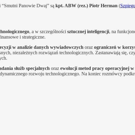
ii “Smutni Panowie Dwaj” są
kpt. ABW (rez.) Piotr Herman
(
⁠⁠Szpiegul
chnologicznego
, a w szczególności
sztucznej inteligencji
, na funkcjon
nansowe i strategiczne.
ecyzji w analizie danych wywiadowczych
oraz
ograniczeń w korzy
nych, niezależnych rozwiązań technologicznych. Zastanawiają się, czy 
ych.
adania służb specjalnych
oraz
ewolucji metod pracy operacyjnej w k
ynamicznego rozwoju technologicznego. Na koniec rozmówcy podkreśla