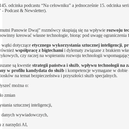
5. odcinka podcastu “Na celowniku” a jednocześnie 15. odcinka ser
- Podcast & Newsletter).
mutni Panowie Dwaj” rozmówcy skupiają się na wpływie
rozwoju te
powinny kreować własne technologie, biorąc pod uwagę ograniczenia fi
ę wątki dotyczące
etycznego wykorzystania sztucznej inteligencji
,
pr
 również
współpracę z bigtechami
i dylematy związane z brakiem włas
zykowych, czy raczej na wspieraniu rozwoju technologii wspomagając
uszane są kwestie
strategii państwa i służb
,
wpływu technologii na z
ny w profilu kandydata do służb
i kompetencje wymagane w dobie d
osków na temat bezpieczeństwa i przyszłości służb specjalnych.
yszeć można o:
 do zmian
tania sztucznej inteligencji,
zie danych wywiadowczych,
 z narzędzi AI,