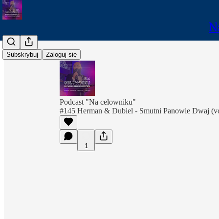
N
Subskrybuj
Zaloguj się
Podcast "Na celowniku"
#145 Herman & Dubiel - Smutni Panowie Dwaj (vo
1