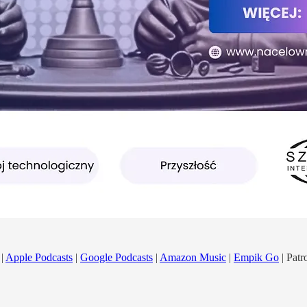
|
Apple Podcasts
|
Google Podcasts
|
Amazon Music
|
Empik Go
| Patr