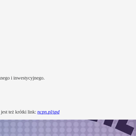
znego i inwestycyjnego.
st też krótki link:
ncpn.pl/spd