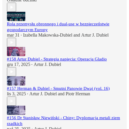
Rola przemysłu obronnego i dual-use w bezpieczeństwie
gospodarczym Europy
mar 31
Izabella Makowska-Dubiel
and
Artur J. Dubiel
•
#158 Artur Dubiel - Strategia napięcia: Operacja Gladio
gru 17, 2025
Artur J. Dubiel
•
#157 Herman & Dubiel - Smutni Panowie Dwaj (vol. 16)
lis 3, 2025
Artur J. Dubiel
and
Piotr Herman
•
#156 Dr Stanisław Niewiński - Chiny: Dyplomacja metali ziem
rzadkich
paź 25, 2025
Artur J. Dubiel