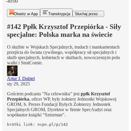
-40:00
Otwórz w App
Transkrypcja
Słuchaj przez…
#142 Ppłk Krzysztof Przepiórka - Siły
specjalne: Polska marka na świecie
O służbie w Wojskach Specjalnych, trudach i mankamentach
przejścia do świata cywilnego, współpracy sił specjalnych i
służb specjalnych, kobietach w służbach, nowoczesnym polu
walki i StratComie.
Artur J. Dubiel
sty 29, 2025
Gościem podcastu "Na celowniku" jest
ppłk Krzysztof
Przepiórka
, oficer WP, były żołnierz Jednostki Wojskowej
GROM, b. Prezes Fundacji Byłych Żołnierzy Jednostek
Specjalnych GROM, Dyrektor w firmie SpecAudyt oraz
współautor książki “Szturman”.
krótki link: ncpn.pl/p/142