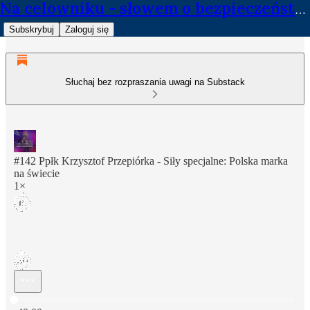
Na celowniku - słowem o bezpieczeństwie
Subskrybuj
Zaloguj się
Słuchaj bez rozpraszania uwagi na Substack
#142 Ppłk Krzysztof Przepiórka - Siły specjalne: Polska marka
na świecie
1×
Aktualny czas: 0:00 / Łączny czas: -40:00