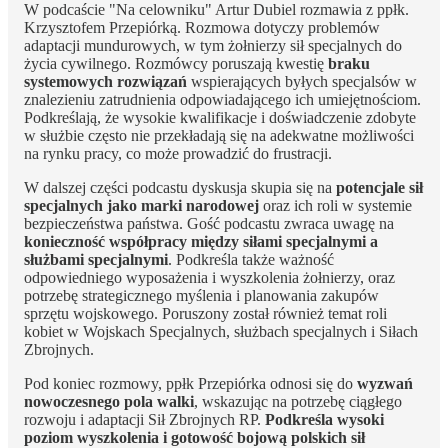
W podcaście "Na celowniku" Artur Dubiel rozmawia z ppłk.
Krzysztofem Przepiórką. Rozmowa dotyczy problemów
adaptacji mundurowych, w tym żołnierzy sił specjalnych do
życia cywilnego. Rozmówcy poruszają kwestię
braku
systemowych rozwiązań
wspierających byłych specjalsów w
znalezieniu zatrudnienia odpowiadającego ich umiejętnościom.
Podkreślają, że wysokie kwalifikacje i doświadczenie zdobyte
w służbie często nie przekładają się na adekwatne możliwości
na rynku pracy, co może prowadzić do frustracji.
W dalszej części podcastu dyskusja skupia się na
potencjale sił
specjalnych jako marki narodowej
oraz ich roli w systemie
bezpieczeństwa państwa. Gość podcastu zwraca uwagę na
konieczność współpracy między siłami specjalnymi a
służbami specjalnymi
. Podkreśla także ważność
odpowiedniego wyposażenia i wyszkolenia żołnierzy, oraz
potrzebę strategicznego myślenia i planowania zakupów
sprzętu wojskowego. Poruszony został również temat roli
kobiet w Wojskach Specjalnych, służbach specjalnych i Siłach
Zbrojnych.
Pod koniec rozmowy, ppłk Przepiórka odnosi się do
wyzwań
nowoczesnego pola walki
, wskazując na potrzebę ciągłego
rozwoju i adaptacji Sił Zbrojnych RP.
Podkreśla wysoki
poziom wyszkolenia i gotowość bojową polskich sił