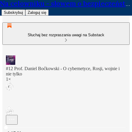
Na celowniku - słowem o bezpieczeństwie
Subskrybuj
Zaloguj się
Słuchaj bez rozpraszania uwagi na Substack
#12 Prof. Daniel Boćkowski - O cybernetyce, Rosji, wojnie i
nie tylko
1×
Aktualny czas: 0:00 / Łączny czas: -1:17:01