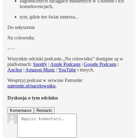
zagranicznych zaciągach militarnych w Ukrainie i ich
konsekwencjach,
tym, gdzie ten świat zmierza...
Do usłyszenia
Na celowniku
- - -
Wszystkie odcinki podcastu „Na celowniku” dostępne są w
platformach:
Spotify
|
Apple Podcasts
|
Google Podcasts
|
Anchor
|
Amazon Music
|
YouTube
i innych.
Wesprzyj podcast w serwisie Patronite:
patronite.pl/nacelowniku
.
Dyskusja o tym odcinku
Komentarze
Restacki