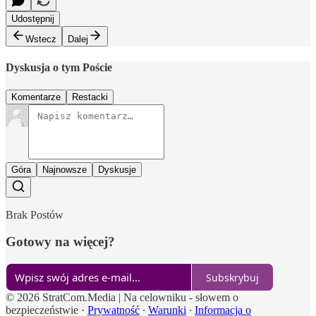
Udostępnij
Wstecz
Dalej
Dyskusja o tym Poście
Komentarze
Restacki
Góra
Najnowsze
Dyskusje
Brak Postów
Gotowy na więcej?
Subskrybuj
© 2026 StratCom.Media | Na celowniku - słowem o
bezpieczeństwie
·
Prywatność
∙
Warunki
∙
Informacja o