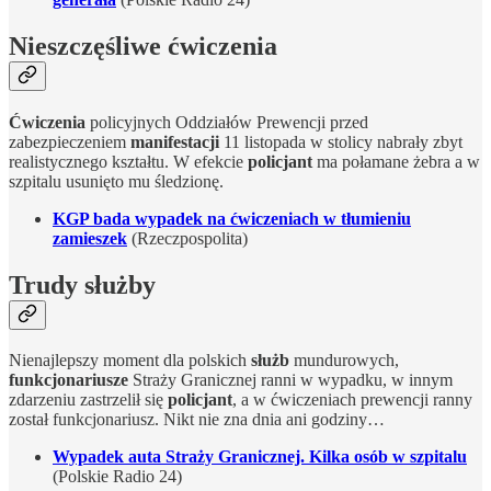
Nieszczęśliwe ćwiczenia
Ćwiczenia
policyjnych Oddziałów Prewencji przed
zabezpieczeniem
manifestacji
11 listopada w stolicy nabrały zbyt
realistycznego kształtu. W efekcie
policjant
ma połamane żebra a w
szpitalu usunięto mu śledzionę.
KGP bada wypadek na ćwiczeniach w tłumieniu
zamieszek
(Rzeczpospolita)
Trudy służby
Nienajlepszy moment dla polskich
służb
mundurowych,
funkcjonariusze
Straży Granicznej ranni w wypadku, w innym
zdarzeniu zastrzelił się
policjant
, a w ćwiczeniach prewencji ranny
został funkcjonariusz. Nikt nie zna dnia ani godziny…
Wypadek auta Straży Granicznej. Kilka osób w szpitalu
(Polskie Radio 24)