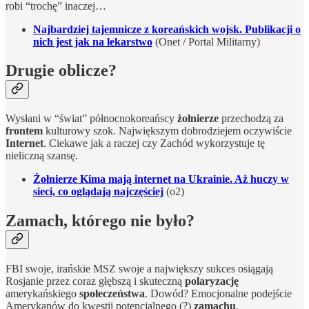
robi “trochę” inaczej…
Najbardziej tajemnicze z koreańskich wojsk. Publikacji o
nich jest jak na lekarstwo
(Onet / Portal Militarny)
Drugie oblicze?
Wysłani w “świat” północnokoreańscy
żołnierze
przechodzą za
frontem
kulturowy szok. Największym dobrodziejem oczywiście
Internet
. Ciekawe jak a raczej czy Zachód wykorzystuje tę
nieliczną szansę.
Żołnierze Kima mają internet na Ukrainie. Aż huczy w
sieci, co oglądają najczęściej
(o2)
Zamach, którego nie było?
FBI swoje, irańskie MSZ swoje a największy sukces osiągają
Rosjanie przez coraz głębszą i skuteczną
polaryzację
amerykańskiego
społeczeństwa
. Dowód? Emocjonalne podejście
Amerykanów do kwestii potencjalnego (?)
zamachu
.