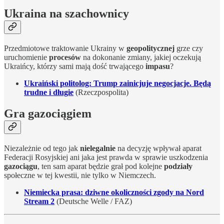
Ukraina na szachownicy
Przedmiotowe traktowanie Ukrainy w
geopolitycznej
grze czy
uruchomienie
procesów
na dokonanie zmiany, jakiej oczekują
Ukraińcy, którzy sami mają dość trwającego
impasu
?
Ukraiński politolog: Trump zainicjuje negocjacje. Będą
trudne i długie
(Rzeczpospolita)
Gra gazociągiem
Niezależnie od tego jak
nielegalnie
na decyzję wpływał aparat
Federacji Rosyjskiej ani jaka jest prawda w sprawie uszkodzenia
gazociągu
, ten sam aparat będzie grał pod kolejne
podziały
społeczne w tej kwestii, nie tylko w Niemczech.
Niemiecka prasa: dziwne okoliczności zgody na Nord
Stream 2
(Deutsche Welle / FAZ)