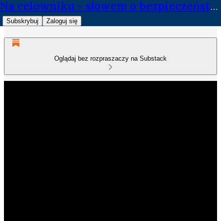
Na celowniku - słowem o bezpieczeństwie
Subskrybuj
Zaloguj się
Oglądaj bez rozpraszaczy na Substack