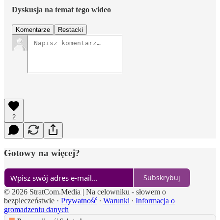
Dyskusja na temat tego wideo
Komentarze
Restacki
2
Gotowy na więcej?
Subskrybuj
© 2026 StratCom.Media | Na celowniku - słowem o
bezpieczeństwie
·
Prywatność
∙
Warunki
∙
Informacja o
gromadzeniu danych