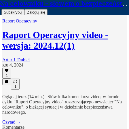
Na celowniku - słowem o bezpieczeństwie
Subskrybuj
Zaloguj się
Raport Operacyjny
Raport Operacyjny video -
wersja: 2024.12(1)
Artur J. Dubiel
gru 4, 2024
1
1
Oglądaj teraz (14 min.) | Słów kilka komentarza video, w formie
cyklu "Raport Operacyjny video" rozszerzającego newsletter "Na
celowniku", o bieżącej sytuacji w dziedzinie bezpieczeństwa
narodowego.
Czytać →
Komentarze