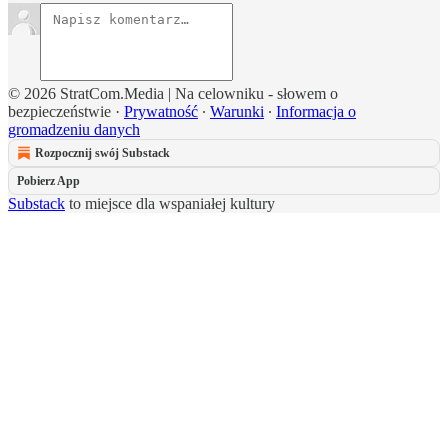
© 2026 StratCom.Media | Na celowniku - słowem o
bezpieczeństwie
·
Prywatność
∙
Warunki
∙
Informacja o
gromadzeniu danych
Rozpocznij swój Substack
Pobierz App
Substack
to miejsce dla wspaniałej kultury