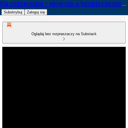
Na celowniku - słowem o bezpieczeństwie
Subskrybuj
Zaloguj się
Oglądaj bez rozpraszaczy na Substack