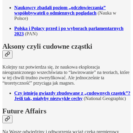
Naukowcy zbadali poziom „odczłowieczania”
współobywateli o odmiennych poglądach
(Nauka w
Polsce)
Polska i Polacy przed i po wyborach parlamentarnych
2023
(PAN)
Aksony czyli cudowne cząstki
Kolejny raz potwierdza się, że naukowa eksploracja
nieograniczonego wszechświata to “lawirowanie” na teoriach, które
w tej chwili trudno zweryfikować. Ale jednocześnie ta
“teoretyczność” przyciąga jak magnes.
Czy istnieją gwiazdy zbudowane z „cudownych cząstek”?
Jeśli tak, miałyby niezwykłe cechy
(National Geographic)
Future Affairs
Na Wasze odwiedziny i odtworzenia wciąż czeka premierowy