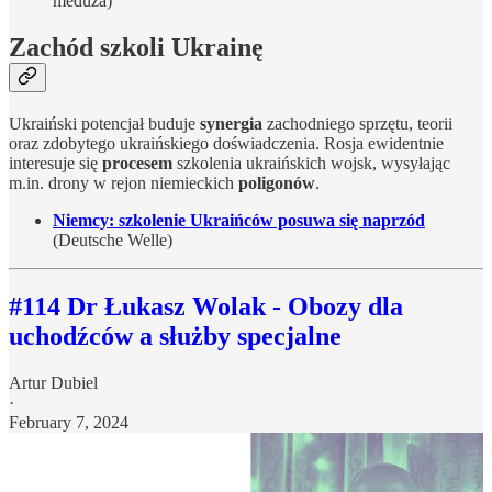
meduza)
Zachód szkoli Ukrainę
Ukraiński potencjał buduje
synergia
zachodniego sprzętu, teorii
oraz zdobytego ukraińskiego doświadczenia. Rosja ewidentnie
interesuje się
procesem
szkolenia ukraińskich wojsk, wysyłając
m.in. drony w rejon niemieckich
poligonów
.
Niemcy: szkolenie Ukraińców posuwa się naprzód
(Deutsche Welle)
#114 Dr Łukasz Wolak - Obozy dla
uchodźców a służby specjalne
Artur Dubiel
·
February 7, 2024