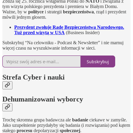
Zbliża się 25. rocznica wstąpienia Polski do
NATO
i związana z
tym wizyta polskiego prezydenta i premiera w Białym Domu.
Ważne, by w
polityce
i strategii
bezpieczeństwa
, rząd i prezydent
mówili jednym głosem.
Prezydent zwołuje Radę Bezpieczeństwa Narodowego.
Tuż przed wizytą w USA
(Business Insider)
Subskrybuj “Na celowniku - Podcast & Newsletter” i nie marnuj
więcej czasu na wyszukiwanie informacji w sieci.
Subskrybuj
Strefa Cyber i nauki
Dehumanizowani wyborcy
Trochę skromna grupa badawcza ale
badanie
ciekawe w zamyśle.
Jako uzupełnienie przydałyby się badania (i rozwiązania) pod kątem
stałego
procesu
depolaryzacji
społecznej
.