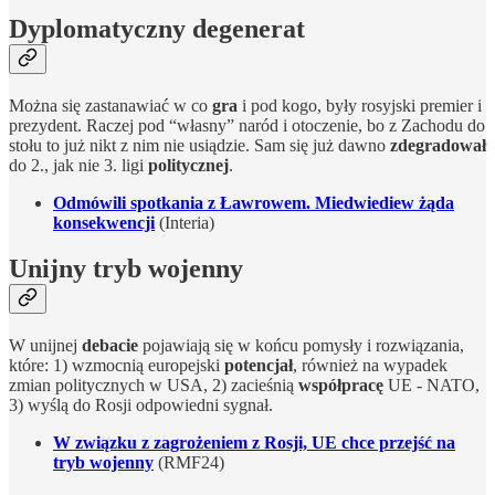
Dyplomatyczny degenerat
Można się zastanawiać w co
gra
i pod kogo, były rosyjski premier i
prezydent. Raczej pod “własny” naród i otoczenie, bo z Zachodu do
stołu to już nikt z nim nie usiądzie. Sam się już dawno
zdegradował
do 2., jak nie 3. ligi
politycznej
.
Odmówili spotkania z Ławrowem. Miedwiediew żąda
konsekwencji
(Interia)
Unijny tryb wojenny
W unijnej
debacie
pojawiają się w końcu pomysły i rozwiązania,
które: 1) wzmocnią europejski
potencjał
, również na wypadek
zmian politycznych w USA, 2) zacieśnią
współpracę
UE - NATO,
3) wyślą do Rosji odpowiedni sygnał.
W związku z zagrożeniem z Rosji, UE chce przejść na
tryb wojenny
(RMF24)