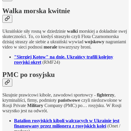
Walka morska kwitnie
Ukraińskie siły rosną w dziedzinie
walki
morskiej a dokładnie swej
skuteczności. To, co kiedyś straszyło czyli Flota Czarnomorska
dzisiaj straszy ale siebie a ukraiński wywiad
wojskowy
nagraniami
video w sieci podnosi
morale
towarzyszy broni.
"Siergiej Kotow" na dnie. Ukraińcy trafili kolejny
rosyjski okręt
(RMF24)
PMC po rosyjsku
Skrajnie prawicowi kibole, zawodowi sportowcy -
fighterzy
,
kryminaliści, firmy, podmioty
państwowe
czyli niedozwolone w
Rosji Private
Military
Company (PMC) po… rosyjsku. W Rosji
wszystko jest na odwrót.
Batalion rosyjskich kiboli walczących w Ukrainie jest
finansowany przez milionera z rosyjskich kolei
(Onet /