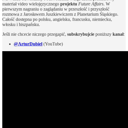
materiał video wielojęzycznego
projektu
Future Affairs
. W
pierwszym nagraniu o zaglądaniu w przeszłość i przyszłość
rozmowa z Jarosławem Juszkiewiczem z Planetarium Śląskiego.
Całość dostępna po polsku, angielsku, francusku, niemiecku,
włosku i hiszpańsku.
Jeśli nie chcecie niczego przegapić,
subskrybujcie
poniższy
kanał
:
@ArturDubiel
(YouTube)