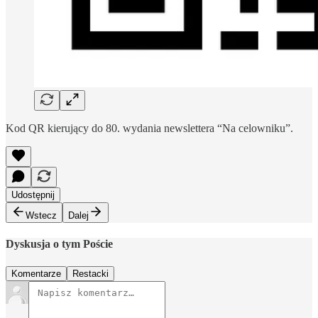
Kod QR kierujący do 80. wydania newslettera “Na celowniku”.
Udostępnij
Wstecz
Dalej
Dyskusja o tym Poście
Komentarze
Restacki