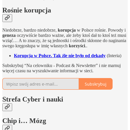
Rośnie korupcja
Niedobrze, bardzo niedobrze,
korupcja
w Polsce rośnie. Powody i
geneza
oczywiście bardzo ważne, ale żeby ktoś dał to ktoś też musi
wziąć… A to znaczy, że są jednostki i ośrodki skłonne do naginania
swego kręgosłupa w imię własnych
korzyści
..
Korupcja w Polsce. Tak źle nie było od dekady
(Interia)
Subskrybuj “Na celowniku - Podcast & Newsletter” i nie marnuj
więcej czasu na wyszukiwanie informacji w sieci.
Subskrybuj
Strefa Cyber i nauki
Chip i… Mózg