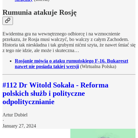
Rumunia atakuje Rosję
Ewidentna gra na wewnętrznego odbiorcę i na wzmocnienie
przekazu, że Rosja musi walczyć, bo walczy z całym Zachodem.
Historia tak nieskładna i tak grubymi nićmi szyta, że nawet śmiać się
z tego nie idzie, ale może i skuteczna…
Rosjanie mówią o ataku rumuńskiego F‑16. Bukareszt
nawet nie posiada takiej wersji
(Wirtualna Polska)
#112 Dr Witold Sokała - Reforma
polskich służb i polityczne
odpolitycznianie
Artur Dubiel
·
January 27, 2024