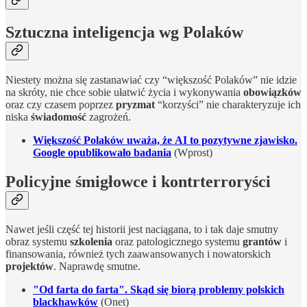
Sztuczna inteligencja wg Polaków
Niestety można się zastanawiać czy “większość Polaków” nie idzie
na skróty, nie chce sobie ułatwić życia i wykonywania
obowiązków
oraz czy czasem poprzez
pryzmat
“korzyści” nie charakteryzuje ich
niska
świadomość
zagrożeń.
Większość Polaków uważa, że AI to pozytywne zjawisko.
Google opublikowało badania
(Wprost)
Policyjne śmigłowce i kontrterroryści
Nawet jeśli część tej historii jest naciągana, to i tak daje smutny
obraz systemu
szkolenia
oraz patologicznego systemu
grantów
i
finansowania, również tych zaawansowanych i nowatorskich
projektów
. Naprawdę smutne.
"Od farta do farta". Skąd się biorą problemy polskich
blackhawków
(Onet)