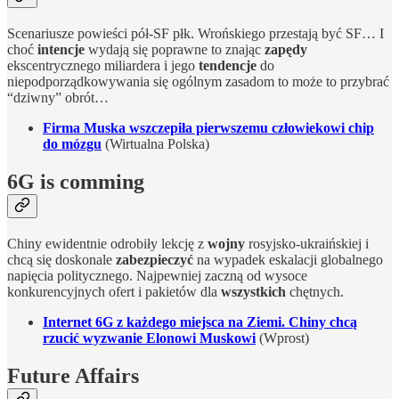
Scenariusze powieści pół-SF płk. Wrońskiego przestają być SF… I
choć
intencje
wydają się poprawne to znając
zapędy
ekscentrycznego miliardera i jego
tendencje
do
niepodporządkowywania się ogólnym zasadom to może to przybrać
“dziwny” obrót…
Firma Muska wszczepiła pierwszemu człowiekowi chip
do mózgu
(Wirtualna Polska)
6G is comming
Chiny ewidentnie odrobiły lekcję z
wojny
rosyjsko-ukraińskiej i
chcą się doskonale
zabezpieczyć
na wypadek eskalacji globalnego
napięcia politycznego. Najpewniej zaczną od wysoce
konkurencyjnych ofert i pakietów dla
wszystkich
chętnych.
Internet 6G z każdego miejsca na Ziemi. Chiny chcą
rzucić wyzwanie Elonowi Muskowi
(Wprost)
Future Affairs