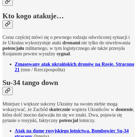
Kto kogo atakuje…
Coraz częściej mówi się o pewnego rodzaju odwróconej sytuacji i
że Ukraina wykorzystuje ataki
dronami
nie tylko do niwelowania
potencjału
militarnego, w tym logistycznego ale także przesyła
Rosjanom pewien wyraźny
sygnał
.
Zmasowany atak ukraińskich dronów na Rosję. Strącono
21
(msn / Rzeczpospolita)
Su-34 tango down
Mniejsze i większe sukcesy Ukrainy na swoim niebie mogą
wskazywać, że Zachód
skutecznie
wspiera Ukraińców w
domenie
,
która dość mocno da(wa)ła im się we znaki. Dwa, pojawia się
pytanie o rosyjski, faktyczny
potencjał
lotniczy.
Atak na dumę rosyjskiego lotnictwa. Bombowiec Su-34
strącony
(Interia)