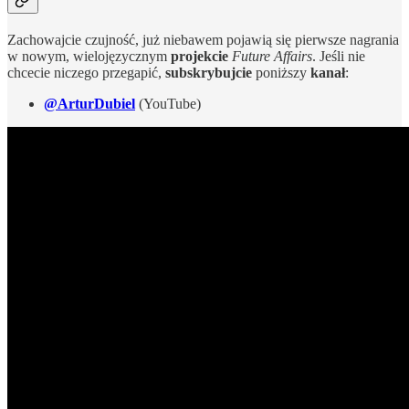
Zachowajcie czujność, już niebawem pojawią się pierwsze nagrania
w nowym, wielojęzycznym
projekcie
Future Affairs
. Jeśli nie
chcecie niczego przegapić,
subskrybujcie
poniższy
kanał
:
@ArturDubiel
(YouTube)