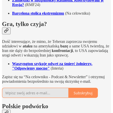
Zamieszki w hiszpańskiej Katalonii. Koordynowała je
Rosja?
(RMF24)
Barcelona stolica ekstremizmu
(Na celowniku)
Gra, tylko czyja?
Dość interesujące, że mimo, że Teheran zaprzecza swojemu
udziałowi w
ataku
na amerykańską
bazę
a same USA twierdzą, że
Iran nie dąży do bezpośredniej
konfrontacji
, to USA zapowiadają
srogi odwet i wskazują Iran jako sprawcę.
Waszyngton szykuje odwet za śmierć żołnierzy.
"Odpowiemy mocno"
(Interia)
Zapisz się na “Na celowniku - Podcast & Newsletter” i otrzymuj
powiadomienia bezpośrednio na swoją skrzynkę e-mail.
Subskrybuj
Polskie podwórko