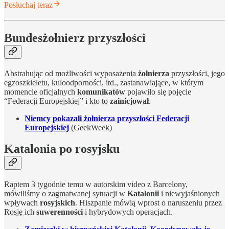
Posłuchaj teraz
Bundesżołnierz przyszłości
Abstrahując od możliwości wyposażenia
żołnierza
przyszłości, jego
egzoszkieletu, kuloodporności, itd., zastanawiające, w którym
momencie oficjalnych
komunikatów
pojawiło się pojęcie
“Federacji Europejskiej” i kto to
zainicjował
.
Niemcy pokazali żołnierza przyszłości Federacji
Europejskiej
(GeekWeek)
Katalonia po rosyjsku
Raptem 3 tygodnie temu w autorskim video z Barcelony,
mówiliśmy o zagmatwanej sytuacji w
Katalonii
i niewyjaśnionych
wpływach
rosyjskich
. Hiszpanie mówią wprost o naruszeniu przez
Rosję ich
suwerenności
i hybrydowych operacjach.