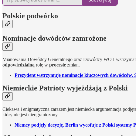
Polskie podwórko
Nominacje dowódców zamrożone
Mianowania Dowódcy Generalnego oraz Dowódcy WOT wstrzymane.
odpowiedzialną
rolę w
procesie
zmian.
Prezydent wstrzymuje nominacje kluczowych dowódców. 
Niemieckie Patrioty wyjeżdżają z Polski
Ciekawa i enigmatyczna zarazem jest niemiecka argumentacja podjęt
który nie jest nieograniczony.
Niemcy podjęły decyzję. Berlin wycofuje z Polski systemy P