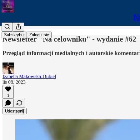
N
Subskrybuj
Zaloguj się
Newsletter "Na celowniku" - wydanie #62
Przegląd informacji medialnych i autorskie komenta
Izabella Makowska-Dubiel
lis 08, 2023
1
Udostępnij