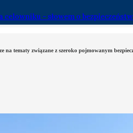
a celowniku - słowem o bezpieczeństw
rze na tematy związane z szeroko pojmowanym bezpiec