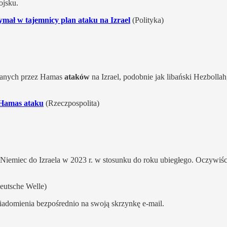
jsku.
ymał w tajemnicy plan ataku na Izrael
(Polityka)
owanych przez Hamas
ataków
na Izrael, podobnie jak libański Hezbolla
 Hamas ataku
(Rzeczpospolita)
Niemiec do Izraela w 2023 r. w stosunku do roku ubiegłego. Oczywiś
eutsche Welle)
iadomienia bezpośrednio na swoją skrzynkę e-mail.