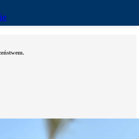
ie
zeństwem.