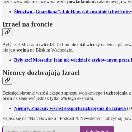
przekazywania rozkazów na wzór
powiadamiania
alarmowego w wo
Śledztwo „Guardiana”. Jak Hamas do ostatniej chwili utrz
Izrael na froncie
Były szef Mossadu twierdzi, że Iran nie miał wiedzy na temat plan
nie jest
wojna
na Bliskim Wschodzie.
Były szef Mossadu: Iran nie wiedział o szykowanym przez
Niemcy dozbrajają Izrael
Dziesięciokrotnie wzrósł eksport sprzętu wojskowego i
uzbrojenia
z 
broń
na stanowić jednak tylko 6% tego eksportu.
Niemcy. Znaczny wzrost eksportu uzbrojenia do Izraela
(D
Zapisz się na “Na celowniku - Podcast & Newsletter” i otrzymuj pow
Subskrybuj