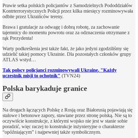
Prawie setka polskich policjantów z Samodzielnych Pododdziałów
Kontrterrorystycznych Policji przez kilka miesięcy rozminowywała
odbite przez Ukraińców tereny.
Brawa i gratulacje za odwagę i dobrą robotę, za zachowanie
tajemnicy do momentu powrotu oraz za odznaczenia otrzymane z
rąk Prezydenta!
Warty podkreślenia jest także fakt, że jako jedyni zgodziliśmy się
udzielić takiej pomocy Ukrainie. Dla pozostałych członków grupy
ATLAS wstyd…
Tak polscy policjanci rozminowywali Ukrainę. "Każdy
uczestnik misji to ochotnik"
(TVN24)
Polska barykaduje granice
Na drogach łączących Polskę z Rosją oraz Białorusią pojawiają się
stalowe i betonowe zapory, stawiane przez stronę polską. Nie są to
oczywiście konstrukcje, z którymi wojsko nie jest w stanie sobie
poradzić, więc raczej to konstrukcje inżynieryjne o charakterze
“opóźniającym” i najpewniej także symbolicznym.