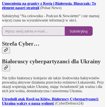
Umocnienia na granicy z Rosją i Białorusią. Błaszczak: To
element naszej strategii
(Polsat News)
Subskrybuj “Na celowniku - Podcast & Newsletter” i nie marnuj
więcej czasu na wyszukiwanie informacji w sieci.
Subskrybuj
Strefa Cyber…
Białoruscy cyberpartyzanci dla Ukrainy
Nie tylko białoruscy kolejarze ale także środowiska haktywistów
prowadzą aktywne działania przeciwko reżimowi Łukaszenki. Przy
okazji wspierają także Ukrainę, mając świadomość jak ważna i dla
nich jest wolna, demokratyczna i suwerenna Ukraina.
Utrudnili atak Rosji na Kijów. Białoruscy Cyberpartyzanci:
Ukraina walczy o naszą wolność
(CyberDefence24)