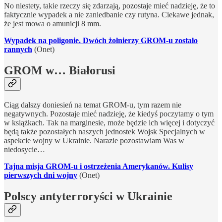
No niestety, takie rzeczy się zdarzają, pozostaje mieć nadzieję, że to
faktycznie wypadek a nie zaniedbanie czy rutyna. Ciekawe jednak,
że jest mowa o amunicji 8 mm.
Wypadek na poligonie. Dwóch żołnierzy GROM-u zostało
rannych
(Onet)
GROM w… Białorusi
Ciąg dalszy doniesień na temat GROM-u, tym razem nie
negatywnych. Pozostaje mieć nadzieję, że kiedyś poczytamy o tym
w książkach. Tak na marginesie, może będzie ich więcej i dotyczyć
będą także pozostałych naszych jednostek Wojsk Specjalnych w
aspekcie wojny w Ukrainie. Narazie pozostawiam Was w
niedosycie…
Tajna misja GROM-u i ostrzeżenia Amerykanów. Kulisy
pierwszych dni wojny
(Onet)
Polscy antyterroryści w Ukrainie