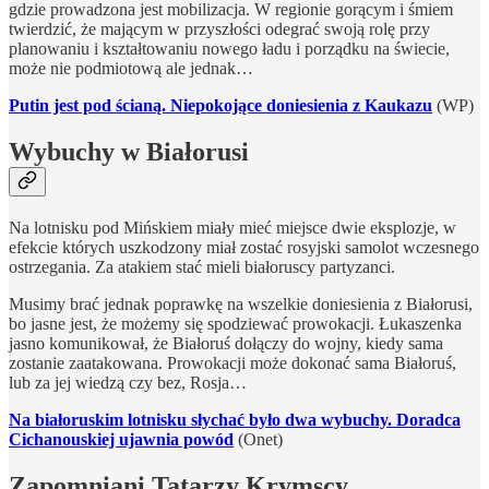
gdzie prowadzona jest mobilizacja. W regionie gorącym i śmiem
twierdzić, że mającym w przyszłości odegrać swoją rolę przy
planowaniu i kształtowaniu nowego ładu i porządku na świecie,
może nie podmiotową ale jednak…
Putin jest pod ścianą. Niepokojące doniesienia z Kaukazu
(WP)
Wybuchy w Białorusi
Na lotnisku pod Mińskiem miały mieć miejsce dwie eksplozje, w
efekcie których uszkodzony miał zostać rosyjski samolot wczesnego
ostrzegania. Za atakiem stać mieli białoruscy partyzanci.
Musimy brać jednak poprawkę na wszelkie doniesienia z Białorusi,
bo jasne jest, że możemy się spodziewać prowokacji. Łukaszenka
jasno komunikował, że Białoruś dołączy do wojny, kiedy sama
zostanie zaatakowana. Prowokacji może dokonać sama Białoruś,
lub za jej wiedzą czy bez, Rosja…
Na białoruskim lotnisku słychać było dwa wybuchy. Doradca
Cichanouskiej ujawnia powód
(Onet)
Zapomniani Tatarzy Krymscy