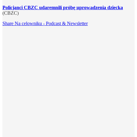
Policjanci CBZC udaremnili próbę uprowadzenia dziecka
(CBZC)
Share Na celowniku - Podcast & Newsletter