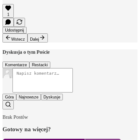
1
Udostępnij
Wstecz
Dalej
Dyskusja o tym Poście
Komentarze
Restacki
Góra
Najnowsze
Dyskusje
Brak Postów
Gotowy na więcej?