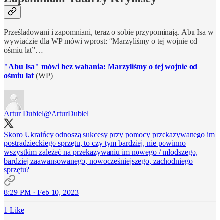
Prześladowani i zapomniani, teraz o sobie przypominają. Abu Isa w
wywiadzie dla WP mówi wprost: “Marzyliśmy o tej wojnie od
ośmiu lat”…
"Abu Isa" mówi bez wahania: Marzyliśmy o tej wojnie od
ośmiu lat
(WP)
Artur Dubiel
@ArturDubiel
Skoro Ukraińcy odnoszą sukcesy przy pomocy przekazywanego im
postradzieckiego sprzętu, to czy tym bardziej, nie powinno
wszystkim zależeć na przekazywaniu im nowego / młodszego,
bardziej zaawansowanego, nowocześniejszego, zachodniego
sprzętu?
8:29 PM · Feb 10, 2023
1 Like