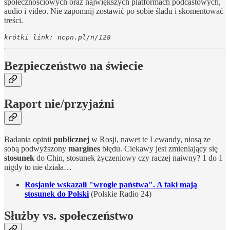
społecznościowych oraz największych platformach podcastowych,
audio i video. Nie zapomnij zostawić po sobie śladu i skomentować
treści.
krótki link: ncpn.pl/n/128
Bezpieczeństwo na świecie
Raport nie/przyjaźni
Badania opinii
publicznej
w Rosji, nawet te Lewandy, niosą ze
sobą podwyższony
margines
błędu. Ciekawy jest zmieniający się
stosunek
do Chin, stosunek życzeniowy czy raczej naiwny? 1 do 1
nigdy to nie działa…
Rosjanie wskazali "wrogie państwa". A taki mają
stosunek do Polski
(Polskie Radio 24)
Służby vs. społeczeństwo