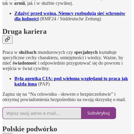
tak w
armii
, jak i w służbie cywilnej.
Zdążyć przed wojną. Niemcy rozbudują sieć schronów
dla ludności
(RMF24 / Süddeutsche Zeitung)
Druga kariera
Praca w
służbach
mundurowych czy
specjalnych
kształtuje
specyficzne cechy charakteru, umiejętności i wiedzy. Ważne, by
mieć
świadomość
i odpowiednio przygotować się do powrotu i
wejścia w świat cywilny.
Była agentka CIA: pod wieloma względami to praca jak
każda inna
(PAP)
Zapisz się na “Na celowniku - słowem o bezpieczeństwie” i
otrzymuj powiadomienia bezpośrednio na swoją skrzynkę e-mail.
Subskrybuj
Polskie podwórko