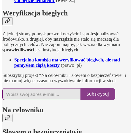
Co będzie tematem?
(RMF 24)
Weryfikacja biegłych
Z jednej strony pomysł pozwoli oczyścić i sprofesjonalizować
środowisko, z drugiej, oby
narzędzie
nie stało się maczetą dla
politycznych celów. Nie zapominajmy, jak ważna dla wymiaru
sprawiedliwości
jest instytucja
biegłych
.
Specjalna komisja ma weryfikować biegłych, ale nad
pomysłem ciążą koszty
(prawo .pl)
Subskrybuj projekt “Na celowniku - słowem o bezpieczeństwie” i
nie marnuj więcej czasu na wyszukiwanie informacji w sieci.
Subskrybuj
Na celowniku
Słowem o bezpieczeństwie