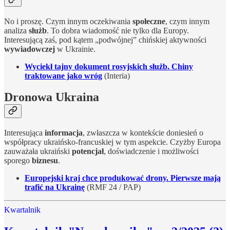
No i proszę. Czym innym oczekiwania
społeczne
, czym innym
analiza
służb
. To dobra wiadomość nie tylko dla Europy.
Interesującą zaś, pod kątem „podwójnej” chińskiej aktywności
wywiadowczej
w Ukrainie.
Wyciekł tajny dokument rosyjskich służb. Chiny
traktowane jako wróg
(Interia)
Dronowa Ukraina
Interesująca
informacja
, zwłaszcza w kontekście doniesień o
współpracy ukraińsko-francuskiej w tym aspekcie. Czyżby Europa
zauważała ukraiński
potencjał
, doświadczenie i możliwości
sporego
biznesu
.
Europejski kraj chce produkować drony. Pierwsze mają
trafić na Ukrainę
(RMF 24 / PAP)
Kwartalnik