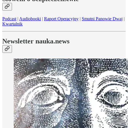
Podcast
|
Audiobooki
|
Raport Operacyjny
|
Smutni Panowie Dwaj
|
Kwartalnik
Newsletter nauka.news