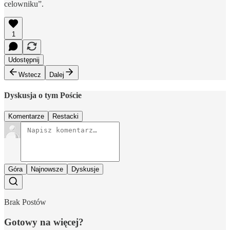
celowniku”.
1
Udostępnij
Wstecz
Dalej
Dyskusja o tym Poście
Komentarze
Restacki
Góra
Najnowsze
Dyskusje
Brak Postów
Gotowy na więcej?