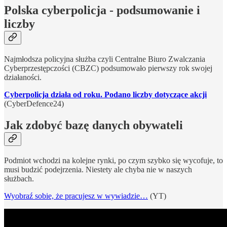
Polska cyberpolicja - podsumowanie i
liczby
Najmłodsza policyjna służba czyli Centralne Biuro Zwalczania
Cyberprzestępczości (CBZC) podsumowało pierwszy rok swojej
działaności.
Cyberpolicja działa od roku. Podano liczby dotyczące akcji
(CyberDefence24)
Jak zdobyć bazę danych obywateli
Podmiot wchodzi na kolejne rynki, po czym szybko się wycofuje, to
musi budzić podejrzenia. Niestety ale chyba nie w naszych
służbach.
Wyobraź sobie, że pracujesz w wywiadzie…
(YT)