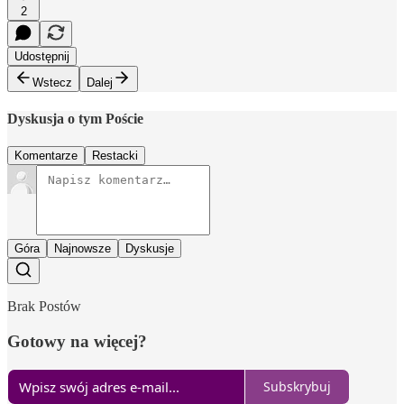
2
Udostępnij
Wstecz
Dalej
Dyskusja o tym Poście
Komentarze
Restacki
Góra
Najnowsze
Dyskusje
Brak Postów
Gotowy na więcej?
Subskrybuj