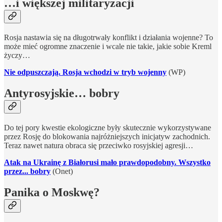
…i większej militaryzacji
Rosja nastawia się na długotrwały konflikt i działania wojenne? To
może mieć ogromne znaczenie i wcale nie takie, jakie sobie Kreml
życzy…
Nie odpuszczają. Rosja wchodzi w tryb wojenny
(WP)
Antyrosyjskie… bobry
Do tej pory kwestie ekologiczne były skutecznie wykorzystywane
przez Rosję do blokowania najróżniejszych inicjatyw zachodnich.
Teraz nawet natura obraca się przeciwko rosyjskiej agresji…
Atak na Ukrainę z Białorusi mało prawdopodobny. Wszystko
przez... bobry
(Onet)
Panika o Moskwę?