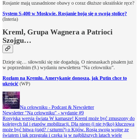
Rosjanie mają uzasadnione obawy o coraz dłuższe ukraińskie ręce?
System S-400 w Moskwie. Rosjanie boją się o swoją stolicę?
(Interia)
Kreml, Grupa Wagnera a Patrioci
Szojgu…
Dzieje się… siłowniki się nie dogadują. O niesnaskach pisałem już
w poprzednim (9.) wydaniu newslettera “Na celowniku”.
Rozłam na Kremlu. Amerykanie donoszą, jak Putin chce to
ukrócić
(WP)
Na celowniku - Podcast & Newsletter
Newsletter "Na celowniku" - wydanie #9
Rosyjska wersja świata W kamasze! Kreml może być zmuszony do
kolejnych fal i etapów mobilizacji. Dla niego (i nie tylko) kluczowa
może być bitwa (rajd? / szturm?) o Kijów. Rosja swoją wojnę ze
światem i tak przegrała i czeka ją w najbliższych latach wiele