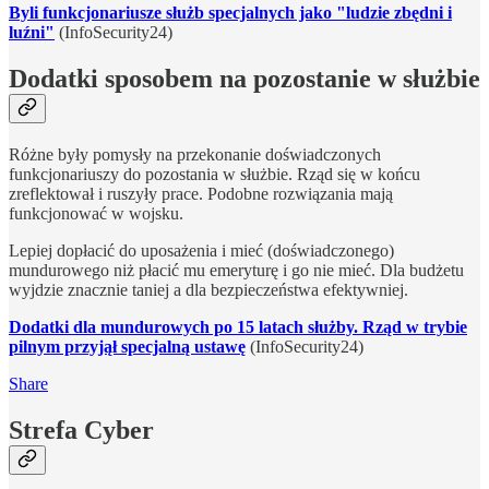
Byli funkcjonariusze służb specjalnych jako "ludzie zbędni i
luźni"
(InfoSecurity24)
Dodatki sposobem na pozostanie w służbie
Różne były pomysły na przekonanie doświadczonych
funkcjonariuszy do pozostania w służbie. Rząd się w końcu
zreflektował i ruszyły prace. Podobne rozwiązania mają
funkcjonować w wojsku.
Lepiej dopłacić do uposażenia i mieć (doświadczonego)
mundurowego niż płacić mu emeryturę i go nie mieć. Dla budżetu
wyjdzie znacznie taniej a dla bezpieczeństwa efektywniej.
Dodatki dla mundurowych po 15 latach służby. Rząd w trybie
pilnym przyjął specjalną ustawę
(InfoSecurity24)
Share
Strefa Cyber