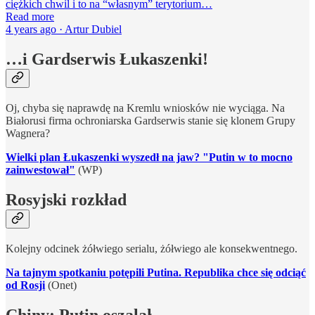
ciężkich chwil i to na “własnym” terytorium…
Read more
4 years ago · Artur Dubiel
…i Gardserwis Łukaszenki!
Oj, chyba się naprawdę na Kremlu wniosków nie wyciąga. Na
Białorusi firma ochroniarska Gardserwis stanie się klonem Grupy
Wagnera?
Wielki plan Łukaszenki wyszedł na jaw? "Putin w to mocno
zainwestował"
(WP)
Rosyjski rozkład
Kolejny odcinek żółwiego serialu, żółwiego ale konsekwentnego.
Na tajnym spotkaniu potępili Putina. Republika chce się odciąć
od Rosji
(Onet)
Chiny: Putin oszalał