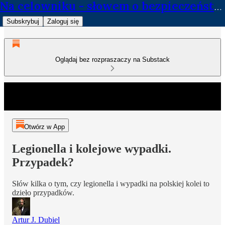
Na celowniku - słowem o bezpieczeństwie
Subskrybuj
Zaloguj się
Oglądaj bez rozpraszaczy na Substack
Otwórz w App
Legionella i kolejowe wypadki.
Przypadek?
Słów kilka o tym, czy legionella i wypadki na polskiej kolei to
dzieło przypadków.
Artur J. Dubiel