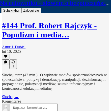
Na celowniku - słowem o bezpieczeństwie
Subskrybuj
Zaloguj się
#144 Prof. Robert Rajczyk -
Populizm i media…
Artur J. Dubiel
lut 10, 2025
1
Słuchaj teraz (43 min.) | O wpływie mediów społecznościowych na
społeczeństwa, politykę i demokrację, manipulacji, dezinformacji i
propagandzie, polaryzacji mediów, szumie informacyjnym i
konieczności edukacji medialnej.
Słuchaj →
Komentarze